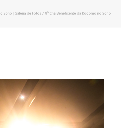
 Sono | Galeria de Fotos
8º Chá Beneficente da Kodomo no Sono