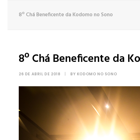
8º Chá Beneficente da Kodomo no Sono
8º Chá Beneficente da 
26 DE ABRIL DE 2018
|
BY
KODOMO NO SONO