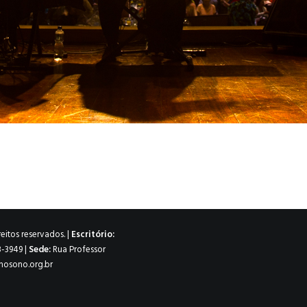
itos reservados. |
Escritório:
8-3949 |
Sede:
Rua Professor
sono.org.br