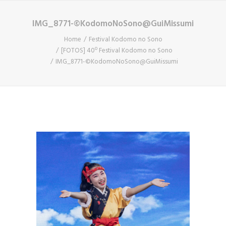
IMG_8771-©KodomoNoSono@GuiMissumi
Home
Festival Kodomo no Sono
[FOTOS] 40º Festival Kodomo no Sono
IMG_8771-©KodomoNoSono@GuiMissumi