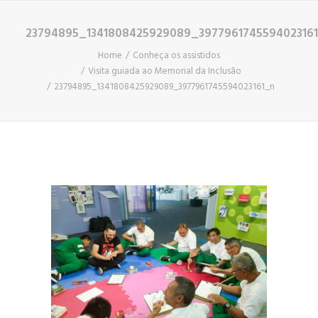
23794895_1341808425929089_397796174559402316
Home
Conheça os assistidos
Visita guiada ao Memorial da Inclusão
23794895_1341808425929089_3977961745594023161_n